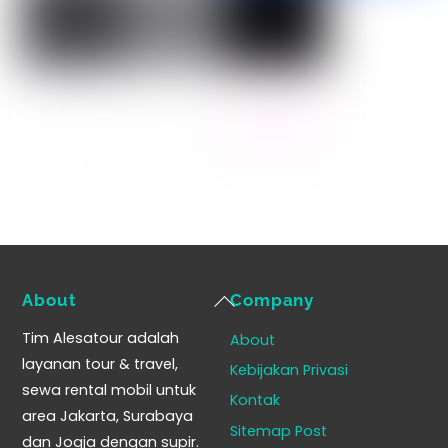
Back
About
Company
To
Tim Alesatour adalah
About
Top
layanan tour & travel,
Kebijakan Privasi
sewa rental mobil untuk
Kontak
area Jakarta, Surabaya
Sitemap Post
dan Jogja dengan supir.